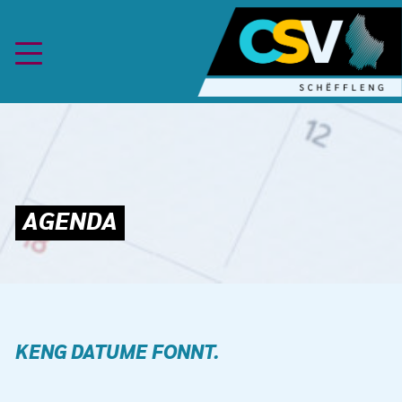
Skip to content
KENG DATUME FONNT.